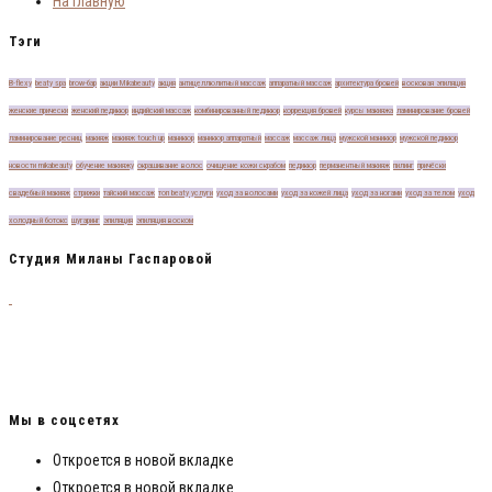
На Главную
Тэги
B-flexу
beaty spa
brow-бар
акции Mikabeauty
акция
антицеллюлитный массаж
аппаратный массаж
архитектура бровей
восковая эпиляция
женские прически
женский педикюр
индийский массаж
комбинированный педикюр
коррекция бровей
курсы макияжа
ламинирование бровей
ламинирование ресниц
макияж
макияж touch up
маникюр
маникюр аппаратный
массаж
массаж лица
мужской маникюр
мужской педикюр
новости mikabeauty
обучение макияжу
окрашивание волос
очищение кожи скрабом
педикюр
перманентный макияж
пилинг
причёски
свадебный макияж
стрижки
тайский массаж
топ beaty услуги
уход за волосами
уход за кожей лица
уход за ногами
уход за телом
уход
холодный ботокс
шугаринг
эпиляция
эпиляция воском
Студия Миланы Гаспаровой
Милана Гаспарова — обладатель 23-х сертификатов от самых топовых стилистов
и визажистов России! Обучила более 150 визажистов и теперь они зарабатывают
от 50 000 рублей на деле своей мечты! Я смогла, мои ученики смогли и ты
сможешь!
Мы в соцсетях
Откроется в новой вкладке
Откроется в новой вкладке