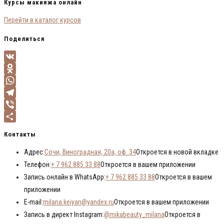
Курсы макияжа онлайн
Перейти в каталог курсов
Поделиться
VK
Odnoklassniki
WhatsApp
Telegram
Viber
Отправить
Контакты
Адрес:
Сочи, Виноградная, 20а, оф. 34
Откроется в новой вкладке
Телефон:
+ 7 962 885 33 88
Откроется в вашем приложении
Запись онлайн в WhatsApp:
+ 7 962 885 33 88
Откроется в вашем
приложении
E-mail:
milana.keiyan@yandex.ru
Откроется в вашем приложении
Запись в директ Instagram:
@mikabeauty_milana
Откроется в