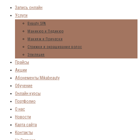
Запись онлайн
Услуги
Beauty SPA
Маникюр и Педикюр
Макияж и Прически
Стрижки и окрашивание волос
Эпиляция
Прайсы
Акции
Абонементы Mikabeauty
Обучение
Онлайн курсы
Портфолио
О нас
Новости
Карта сайта
Контакты