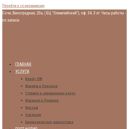
Перейти к содержимому
Сочи, Виноградная, 20а, ( БЦ "Олимпийский"), оф. 34, 3 эт.
Часы работы -
по записи
Консультация
Запись онлайн
Vk
Youtube
Instagram
Студия красоты Миланы Гаспаровой
ГЛАВНАЯ
УСЛУГИ
Beauty SPA
Макияж и Прически
Стрижки и окрашивание волос
Маникюр и Педикюр
Массаж
Эпиляция
Биорезонансная диагностика