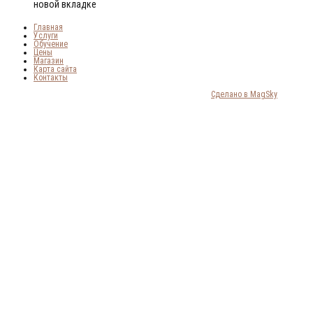
новой вкладке
Главная
Услуги
Обучение
Цены
Магазин
Карта сайта
Контакты
© 2018-2024 MIKABEAUTY STUDIO. Все права защищены |
Сделано в MagSky