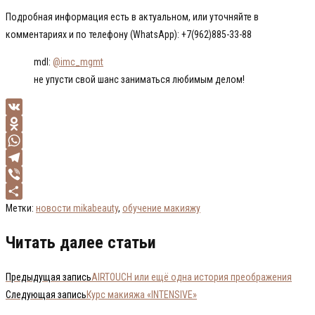
Подробная информация есть в актуальном, или уточняйте в
комментариях и по телефону (WhatsApp): +7(962)885-33-88
mdl:
@imc_mgmt
не упусти свой шанс заниматься любимым делом!
VK
Odnoklassniki
WhatsApp
Telegram
Viber
Отправить
Метки
:
новости mikabeauty
,
обучение макияжу
Читать далее статьи
Предыдущая запись
AIRTOUCH или ещё одна история преображения
Следующая запись
Курс макияжа «INTENSIVE»