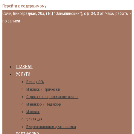
Перейти к содержимому
Сочи, Виноградная, 20а, ( БЦ "Олимпийский"), оф. 34, 3 эт.
Часы работы -
по записи
Консультация
Запись онлайн
Vk
Youtube
Instagram
Студия красоты Миланы Гаспаровой
ГЛАВНАЯ
УСЛУГИ
Beauty SPA
Макияж и Прически
Стрижки и окрашивание волос
Маникюр и Педикюр
Массаж
Эпиляция
Биорезонансная диагностика