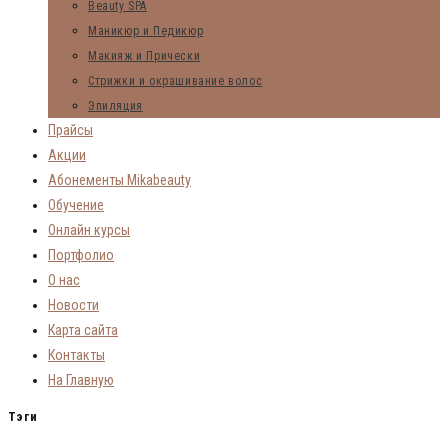
Beauty SPA
Маникюр и Педикюр
Макияж и Прически
Стрижки и окрашивание волос
Эпиляция
Прайсы
Акции
Абонементы Mikabeauty
Обучение
Онлайн курсы
Портфолио
О нас
Новости
Карта сайта
Контакты
На Главную
Тэги