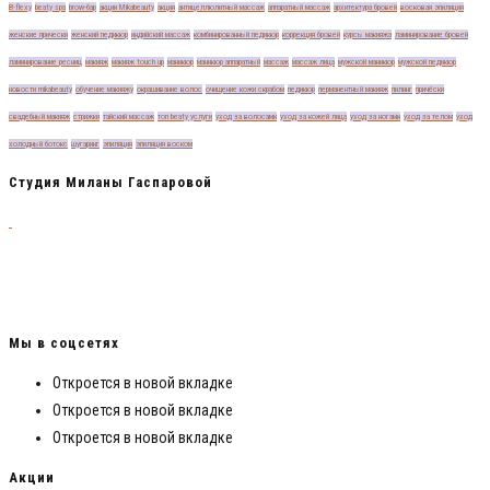
B-flexу
beaty spa
brow-бар
акции Mikabeauty
акция
антицеллюлитный массаж
аппаратный массаж
архитектура бровей
восковая эпиляция
женские прически
женский педикюр
индийский массаж
комбинированный педикюр
коррекция бровей
курсы макияжа
ламинирование бровей
ламинирование ресниц
макияж
макияж touch up
маникюр
маникюр аппаратный
массаж
массаж лица
мужской маникюр
мужской педикюр
новости mikabeauty
обучение макияжу
окрашивание волос
очищение кожи скрабом
педикюр
перманентный макияж
пилинг
причёски
свадебный макияж
стрижки
тайский массаж
топ beaty услуги
уход за волосами
уход за кожей лица
уход за ногами
уход за телом
уход
холодный ботокс
шугаринг
эпиляция
эпиляция воском
Студия Миланы Гаспаровой
Милана Гаспарова — обладатель 23-х сертификатов от самых топовых стилистов
и визажистов России! Обучила более 150 визажистов и теперь они зарабатывают
от 50 000 рублей на деле своей мечты! Я смогла, мои ученики смогли и ты
сможешь!
Мы в соцсетях
Откроется в новой вкладке
Откроется в новой вкладке
Откроется в новой вкладке
Акции