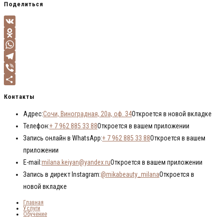
Поделиться
VK
Odnoklassniki
WhatsApp
Telegram
Viber
Отправить
Контакты
Адрес:
Сочи, Виноградная, 20а, оф. 34
Откроется в новой вкладке
Телефон:
+ 7 962 885 33 88
Откроется в вашем приложении
Запись онлайн в WhatsApp:
+ 7 962 885 33 88
Откроется в вашем
приложении
E-mail:
milana.keiyan@yandex.ru
Откроется в вашем приложении
Запись в директ Instagram:
@mikabeauty_milana
Откроется в
новой вкладке
Главная
Услуги
Обучение