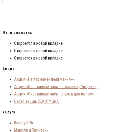
и визажистов России! Обучила более 150 визажистов и теперь они зарабатывают
от 50 000 рублей на деле своей мечты! Я смогла, мои ученики смогли и ты
сможешь!
Мы в соцсетях
Откроется в новой вкладке
Откроется в новой вкладке
Откроется в новой вкладке
Акции
Акция «На перманентный макияж»
Акция «Счастливые часы на маникюр/педикюр
Акция «Счастливые часы на уход для волос»
Супер акция, BEAUTY SPA
Услуги
Beauty SPA
Макияж и Прически