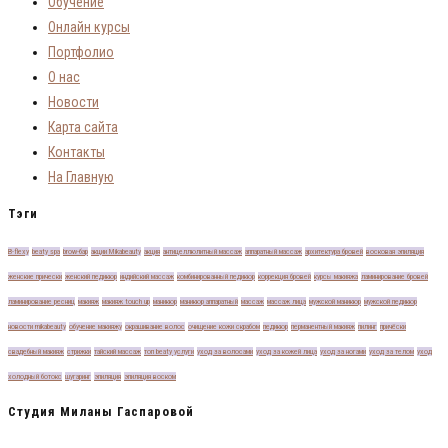
Обучение
Онлайн курсы
Портфолио
О нас
Новости
Карта сайта
Контакты
На Главную
Тэги
B-flexу
beaty spa
brow-бар
акции Mikabeauty
акция
антицеллюлитный массаж
аппаратный массаж
архитектура бровей
восковая эпиляция
женские прически
женский педикюр
индийский массаж
комбинированный педикюр
коррекция бровей
курсы макияжа
ламинирование бровей
ламинирование ресниц
макияж
макияж touch up
маникюр
маникюр аппаратный
массаж
массаж лица
мужской маникюр
мужской педикюр
новости mikabeauty
обучение макияжу
окрашивание волос
очищение кожи скрабом
педикюр
перманентный макияж
пилинг
причёски
свадебный макияж
стрижки
тайский массаж
топ beaty услуги
уход за волосами
уход за кожей лица
уход за ногами
уход за телом
уход
холодный ботокс
шугаринг
эпиляция
эпиляция воском
Студия Миланы Гаспаровой
Милана Гаспарова — обладатель 23-х сертификатов от самых топовых стилистов