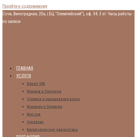
Перейти к содержимому
Сочи, Виноградная, 20а, ( БЦ "Олимпийский"), оф. 34, 3 эт.
Часы работы -
по записи
Консультация
Запись онлайн
Vk
Youtube
Instagram
Студия красоты Миланы Гаспаровой
ГЛАВНАЯ
УСЛУГИ
Beauty SPA
Макияж и Прически
Стрижки и окрашивание волос
Маникюр и Педикюр
Массаж
Эпиляция
Биорезонансная диагностика