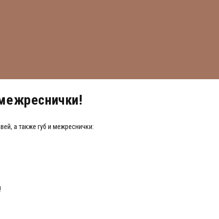
 межреснички!
ей, а также губ и межреснички:
!