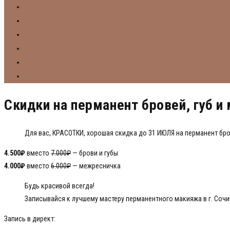
Цены
Акции
Абонементы Mikabeauty
Shop
Обучение
Контакты
Скидки на перманент бровей, губ и
Для вас, КРАСОТКИ, хорошая скидка до 31 ИЮЛЯ на перманент бров
4.500₽
вместо
7.000₽
— брови и губы
4.000₽
вместо
6.000₽
— межресничка
Будь красивой всегда!
Записывайся к лучшему мастеру перманентного макияжа в г. Сочи
Запись в директ: