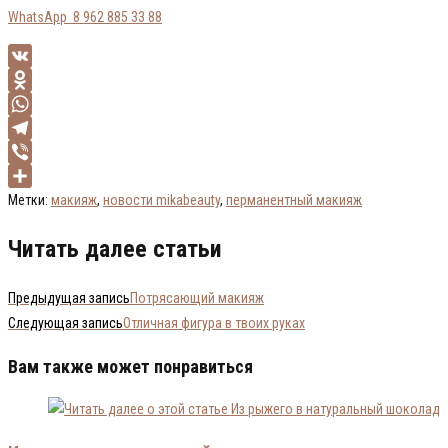
WhatsApp 8 962 885 33 88
VK
Odnoklassniki
WhatsApp
Telegram
Viber
Отправить
Метки
:
макияж
,
новости mikabeauty
,
перманентный макияж
Читать далее статьи
Предыдущая запись
Потрясающий макияж
Следующая запись
Отличная фигура в твоих руках
Вам также может понравиться