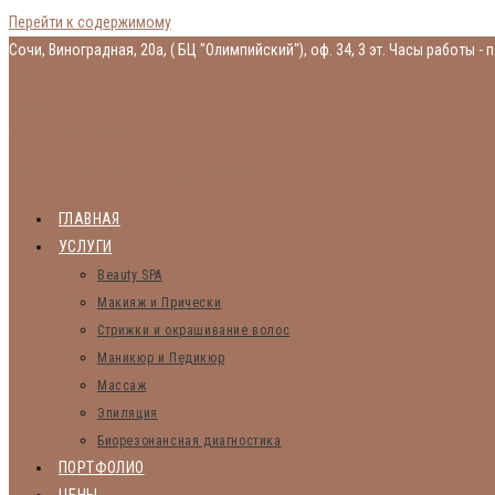
Перейти к содержимому
Сочи, Виноградная, 20а, ( БЦ "Олимпийский"), оф. 34, 3 эт.
Часы работы - п
Консультация
Запись онлайн
Vk
Youtube
Instagram
Студия красоты Миланы Гаспаровой
ГЛАВНАЯ
УСЛУГИ
Beauty SPA
Макияж и Прически
Стрижки и окрашивание волос
Маникюр и Педикюр
Массаж
Эпиляция
Биорезонансная диагностика
ПОРТФОЛИО