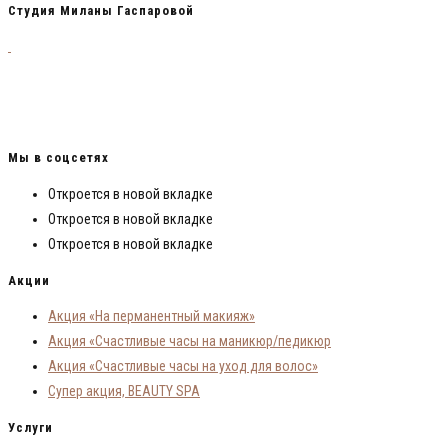
Студия Миланы Гаспаровой
Милана Гаспарова — обладатель 23-х сертификатов от самых топовых стилистов
и визажистов России! Обучила более 150 визажистов и теперь они зарабатывают
от 50 000 рублей на деле своей мечты! Я смогла, мои ученики смогли и ты
сможешь!
Мы в соцсетях
Откроется в новой вкладке
Откроется в новой вкладке
Откроется в новой вкладке
Акции
Акция «На перманентный макияж»
Акция «Счастливые часы на маникюр/педикюр
Акция «Счастливые часы на уход для волос»
Супер акция, BEAUTY SPA
Услуги