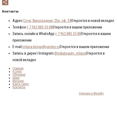
Viber
Отправить
Контакты
Адрес:
Сочи, Виноградная, 20а, оф. 34
Откроется в новой вкладке
Телефон:
+ 7 962 885 33 88
Откроется в вашем приложении
Запись онлайн в WhatsApp:
+ 7 962 885 33 88
Откроется в вашем
приложении
E-mail:
milana.keiyan@yandex.ru
Откроется в вашем приложении
Запись в директ Instagram:
@mikabeauty_milana
Откроется в
новой вкладке
Главная
Услуги
Обучение
Цены
Магазин
Карта сайта
Контакты
© 2018-2024 MIKABEAUTY STUDIO. Все права защищены |
Сделано в MagSky