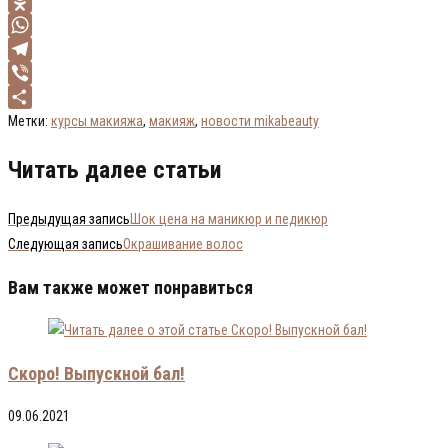
VK
Odnoklassniki
WhatsApp
Telegram
Viber
Отправить
Метки
:
курсы макияжа
,
макияж
,
новости mikabeauty
Читать далее статьи
Предыдущая запись
Шок цена на маникюр и педикюр
Следующая запись
Окрашивание волос
Вам также может понравиться
Скоро! Выпускной бал!
09.06.2021