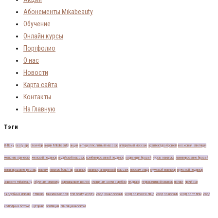
Абонементы Mikabeauty
Обучение
Онлайн курсы
Портфолио
О нас
Новости
Карта сайта
Контакты
На Главную
Тэги
B-flexу
beaty spa
brow-бар
акции Mikabeauty
акция
антицеллюлитный массаж
аппаратный массаж
архитектура бровей
восковая эпиляция
женские прически
женский педикюр
индийский массаж
комбинированный педикюр
коррекция бровей
курсы макияжа
ламинирование бровей
ламинирование ресниц
макияж
макияж touch up
маникюр
маникюр аппаратный
массаж
массаж лица
мужской маникюр
мужской педикюр
новости mikabeauty
обучение макияжу
окрашивание волос
очищение кожи скрабом
педикюр
перманентный макияж
пилинг
причёски
свадебный макияж
стрижки
тайский массаж
топ beaty услуги
уход за волосами
уход за кожей лица
уход за ногами
уход за телом
уход
холодный ботокс
шугаринг
эпиляция
эпиляция воском