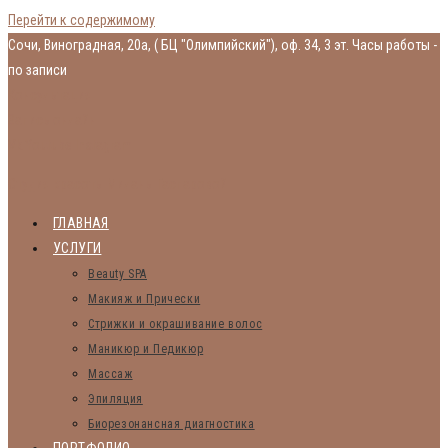
Перейти к содержимому
Сочи, Виноградная, 20а, ( БЦ "Олимпийский"), оф. 34, 3 эт.
Часы работы -
по записи
Консультация
Запись онлайн
Vk
Youtube
Instagram
Студия красоты Миланы Гаспаровой
ГЛАВНАЯ
УСЛУГИ
Beauty SPA
Макияж и Прически
Стрижки и окрашивание волос
Маникюр и Педикюр
Массаж
Эпиляция
Биорезонансная диагностика