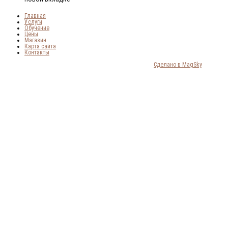
Главная
Услуги
Обучение
Цены
Магазин
Карта сайта
Контакты
© 2018-2024 MIKABEAUTY STUDIO. Все права защищены |
Сделано в MagSky