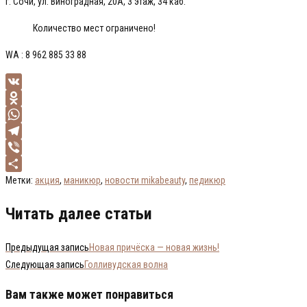
г. Сочи, ул. Виноградная, 20А, 3 этаж, 34 каб.
Количество мест ограничено!
WA : 8 962 885 33 88
VK
Odnoklassniki
WhatsApp
Telegram
Viber
Отправить
Метки
:
акция
,
маникюр
,
новости mikabeauty
,
педикюр
Читать далее статьи
Предыдущая запись
Новая причёска — новая жизнь!
Следующая запись
Голливудская волна
Вам также может понравиться