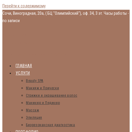
Перейти к содержимому
Сочи, Виноградная, 20а, ( БЦ "Олимпийский"), оф. 34, 3 эт.
Часы работы -
по записи
Консультация
Запись онлайн
Vk
Youtube
Instagram
Студия красоты Миланы Гаспаровой
ГЛАВНАЯ
УСЛУГИ
Beauty SPA
Макияж и Прически
Стрижки и окрашивание волос
Маникюр и Педикюр
Массаж
Эпиляция
Биорезонансная диагностика