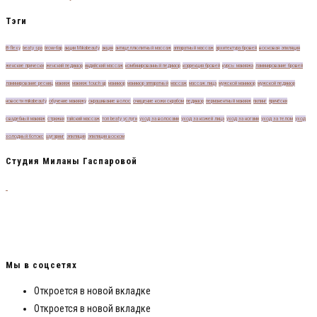
Тэги
B-flexу
beaty spa
brow-бар
акции Mikabeauty
акция
антицеллюлитный массаж
аппаратный массаж
архитектура бровей
восковая эпиляция
женские прически
женский педикюр
индийский массаж
комбинированный педикюр
коррекция бровей
курсы макияжа
ламинирование бровей
ламинирование ресниц
макияж
макияж touch up
маникюр
маникюр аппаратный
массаж
массаж лица
мужской маникюр
мужской педикюр
новости mikabeauty
обучение макияжу
окрашивание волос
очищение кожи скрабом
педикюр
перманентный макияж
пилинг
причёски
свадебный макияж
стрижки
тайский массаж
топ beaty услуги
уход за волосами
уход за кожей лица
уход за ногами
уход за телом
уход
холодный ботокс
шугаринг
эпиляция
эпиляция воском
Студия Миланы Гаспаровой
Милана Гаспарова — обладатель 23-х сертификатов от самых топовых стилистов
и визажистов России! Обучила более 150 визажистов и теперь они зарабатывают
от 50 000 рублей на деле своей мечты! Я смогла, мои ученики смогли и ты
сможешь!
Мы в соцсетях
Откроется в новой вкладке
Откроется в новой вкладке