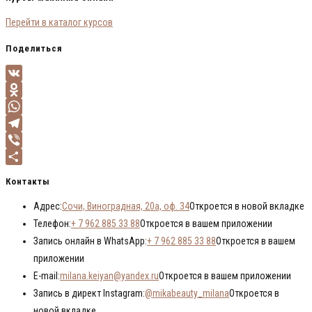
Перейти в каталог курсов
Поделиться
VK
Odnoklassniki
WhatsApp
Telegram
Viber
Отправить
Контакты
Адрес:
Сочи, Виноградная, 20а, оф. 34
Откроется в новой вкладке
Телефон:
+ 7 962 885 33 88
Откроется в вашем приложении
Запись онлайн в WhatsApp:
+ 7 962 885 33 88
Откроется в вашем
приложении
E-mail:
milana.keiyan@yandex.ru
Откроется в вашем приложении
Запись в директ Instagram:
@mikabeauty_milana
Откроется в
новой вкладке