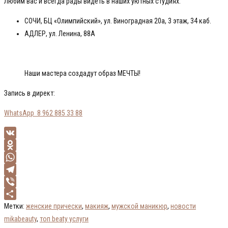
Любим вас и всегда рады видеть в наших уютных студиях:
СОЧИ, БЦ «Олимпийский», ул. Виноградная 20а, 3 этаж, 34 каб.
АДЛЕР, ул. Ленина, 88А
Наши мастера создадут образ МЕЧТЫ!
Запись в директ:
WhatsApp 8 962 885 33 88
VK
Odnoklassniki
WhatsApp
Telegram
Viber
Отправить
Метки
:
женские прически
,
макияж
,
мужской маникюр
,
новости
mikabeauty
,
топ beaty услуги