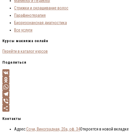
Маникюр и Педикюр
Стрижки и окрашивание волос
Парафинотерапия
Биорезонансная диагностика
Все услуги
Курсы макияжа онлайн
Перейти в каталог курсов
Поделиться
VK
Odnoklassniki
WhatsApp
Telegram
Viber
Отправить
Контакты
Адрес:
Сочи, Виноградная, 20а, оф. 34
Откроется в новой вкладке