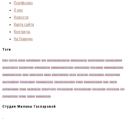
Портфолио
О нас
Новости
Карта сайта
Контакты
На Главную
Тэги
B-flexу
beaty spa
brow-бар
акции Mikabeauty
акция
антицеллюлитный массаж
аппаратный массаж
архитектура бровей
восковая эпиляция
женские прически
женский педикюр
индийский массаж
комбинированный педикюр
коррекция бровей
курсы макияжа
ламинирование бровей
ламинирование ресниц
макияж
макияж touch up
маникюр
маникюр аппаратный
массаж
массаж лица
мужской маникюр
мужской педикюр
новости mikabeauty
обучение макияжу
окрашивание волос
очищение кожи скрабом
педикюр
перманентный макияж
пилинг
причёски
свадебный макияж
стрижки
тайский массаж
топ beaty услуги
уход за волосами
уход за кожей лица
уход за ногами
уход за телом
уход
холодный ботокс
шугаринг
эпиляция
эпиляция воском
Студия Миланы Гаспаровой
Милана Гаспарова — обладатель 23-х сертификатов от самых топовых стилистов
и визажистов России! Обучила более 150 визажистов и теперь они зарабатывают