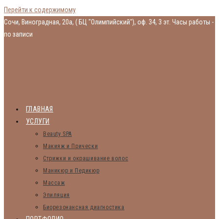
Перейти к содержимому
Сочи, Виноградная, 20а, ( БЦ "Олимпийский"), оф. 34, 3 эт.
Часы работы -
по записи
Консультация
Запись онлайн
Vk
Youtube
Instagram
Студия красоты Миланы Гаспаровой
ГЛАВНАЯ
УСЛУГИ
Beauty SPA
Макияж и Прически
Стрижки и окрашивание волос
Маникюр и Педикюр
Массаж
Эпиляция
Биорезонансная диагностика