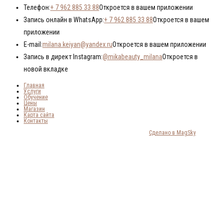
Телефон:
+ 7 962 885 33 88
Откроется в вашем приложении
Запись онлайн в WhatsApp:
+ 7 962 885 33 88
Откроется в вашем
приложении
E-mail:
milana.keiyan@yandex.ru
Откроется в вашем приложении
Запись в директ Instagram:
@mikabeauty_milana
Откроется в
новой вкладке
Главная
Услуги
Обучение
Цены
Магазин
Карта сайта
Контакты
© 2018-2024 MIKABEAUTY STUDIO. Все права защищены |
Сделано в MagSky