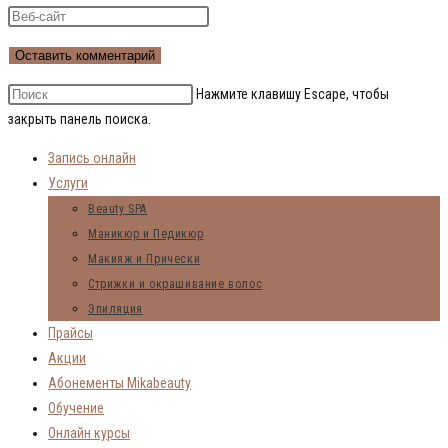
Нажмите клавишу Escape, чтобы
закрыть панель поиска.
Запись онлайн
Услуги
Beauty SPA
Маникюр и Педикюр
Макияж и Прически
Стрижки и окрашивание волос
Эпиляция
Прайсы
Акции
Абонементы Mikabeauty
Обучение
Онлайн курсы