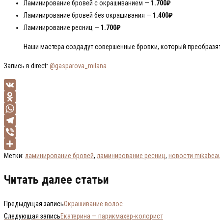
Ламинирование бровей с окрашиванием —
1.700₽
Ламинирование бровей без окрашивания —
1.400₽
Ламинирование ресниц —
1.700₽
Наши мастера создадут совершенные бровки, который преобразят
Запись в direct:
@gasparova_milana
VK
Odnoklassniki
WhatsApp
Telegram
Viber
Отправить
Метки
:
ламинирование бровей
,
ламинирование ресниц
,
новости mikabeau
Читать далее статьи
Предыдущая запись
Окрашивание волос
Следующая запись
Екатерина — парикмахер-колорист