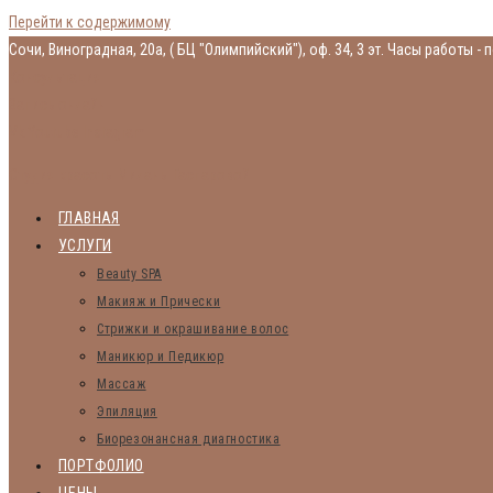
Перейти к содержимому
Сочи, Виноградная, 20а, ( БЦ "Олимпийский"), оф. 34, 3 эт.
Часы работы - п
Консультация
Запись онлайн
Vk
Youtube
Instagram
Студия красоты Миланы Гаспаровой
ГЛАВНАЯ
УСЛУГИ
Beauty SPA
Макияж и Прически
Стрижки и окрашивание волос
Маникюр и Педикюр
Массаж
Эпиляция
Биорезонансная диагностика
ПОРТФОЛИО