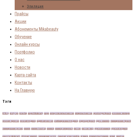
Эпиляция
Прайсы
Акции
Абонементы Mikabeauty
Обучение
Онлайн курсы
Портфолио
О нас
Новости
Карта сайта
Контакты
На Главную
Тэги
B-flexу
beaty spa
brow-бар
акции Mikabeauty
акция
антицеллюлитный массаж
аппаратный массаж
архитектура бровей
восковая эпиляция
женские прически
женский педикюр
индийский массаж
комбинированный педикюр
коррекция бровей
курсы макияжа
ламинирование бровей
ламинирование ресниц
макияж
макияж touch up
маникюр
маникюр аппаратный
массаж
массаж лица
мужской маникюр
мужской педикюр
новости mikabeauty
обучение макияжу
окрашивание волос
очищение кожи скрабом
педикюр
перманентный макияж
пилинг
причёски