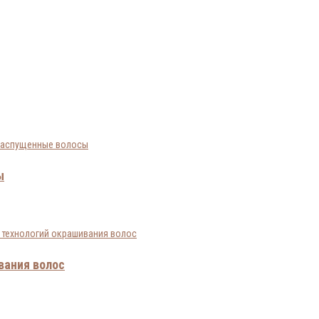
ы
вания волос