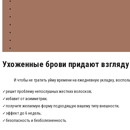
Услуги
Цены
Акции
Абонементы Mikabeauty
Shop
Обучение
Контакты
Ухоженные брови придают взгляду
И чтобы не тратить уйму времени на ежедневную укладку, восп
✓решит проблему непослушных жестких волосков;
✓избавит от асимметрии;
✓получите желаемую форму подходящую вашему типу внешности;
✓эффект до 6 недель;
✓безопасность и безболезненность.